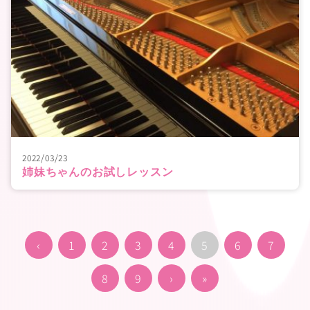
2022/03/23
姉妹ちゃんのお試しレッスン
‹
1
2
3
4
5
6
7
8
9
›
»