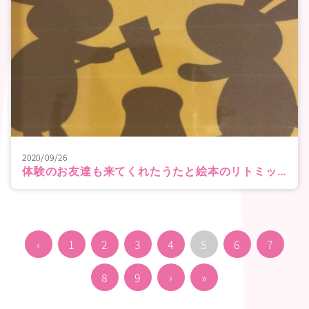
2020/09/26
体験のお友達も来てくれたうたと絵本のリトミック
‹
1
2
3
4
5
6
7
8
9
›
»