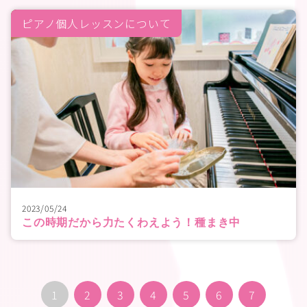
ピアノ個人レッスンについて
2023/05/24
この時期だから力たくわえよう！種まき中
1
2
3
4
5
6
7