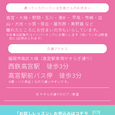
通っていただいている生徒さんのお住まい
高宮・大楠・野間・玉川・清水・ 平尾・市崎・皿
山・大池・小笹・笹丘・屋形原・美野島 など
離れたところにお住まいの方もいらしています。
お車は近隣のコインパーキングにお願いします（空いていれば教室
前に1台停められます）
交通アクセス
福岡市南区大楠（高宮駅東側やすらぎ通り）
西鉄高宮駅 徒歩3分
高宮駅前バス停 徒歩3分
駅・バス停近くなので通いやすいです。
© やすらぎ通りのピアノ教室
「お試しレッスン」お申込みはコチラ