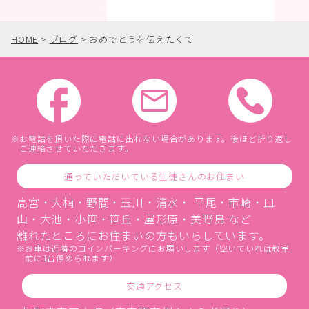
HOME
>
ブログ
>
おめでとうを伝えたくて
お電話を頂いた際に電話に出れない場合があります。後ほど折り返し
ご連絡させていただきます。
通っていただいている生徒さんのお住まい
高宮・大楠・野間・玉川・清水・ 平尾・市崎・皿
山・大池・小笹・笹丘・屋形原・美野島 など
離れたところにお住まいの方もいらしています。
お車は近隣のコインパーキングにお願いします（空いていれば教室
前に1台停められます）
交通アクセス