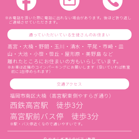
お電話を頂いた際に電話に出れない場合があります。後ほど折り返し
ご連絡させていただきます。
通っていただいている生徒さんのお住まい
高宮・大楠・野間・玉川・清水・ 平尾・市崎・皿
山・大池・小笹・笹丘・屋形原・美野島 など
離れたところにお住まいの方もいらしています。
お車は近隣のコインパーキングにお願いします（空いていれば教室
前に1台停められます）
交通アクセス
福岡市南区大楠（高宮駅東側やすらぎ通り）
西鉄高宮駅 徒歩3分
高宮駅前バス停 徒歩3分
駅・バス停近くなので通いやすいです。
© やすらぎ通りのピアノ教室