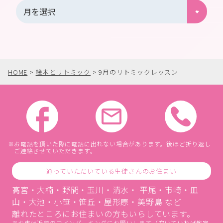
HOME
>
絵本とリトミック
>
9月のリトミックレッスン
お電話を頂いた際に電話に出れない場合があります。後ほど折り返し
ご連絡させていただきます。
通っていただいている生徒さんのお住まい
高宮・大楠・野間・玉川・清水・ 平尾・市崎・皿
山・大池・小笹・笹丘・屋形原・美野島 など
離れたところにお住まいの方もいらしています。
お車は近隣のコインパーキングにお願いします（空いていれば教室