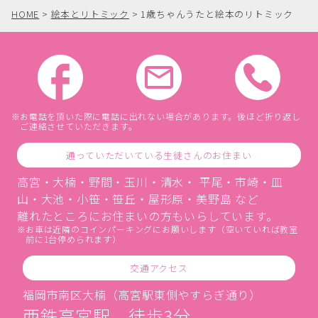
HOME
>
絵本とリトミック
>
1歳ちゃんうたと絵本のリトミック
お電話を頂いた際に電話に出れない場合があります。後ほど折り返し
ご連絡させていただきます。
通っていただいている生徒さんのお住まい
高宮・大楠・野間・玉川・清水・ 平尾・市崎・皿
山・大池・小笹・笹丘・屋形原・美野島 など
離れたところにお住まいの方もいらしています。
お車は近隣のコインパーキングにお願いします（空いていれば教室
前に1台停められます）
交通アクセス
福岡市南区大楠（高宮駅東側やすらぎ通り）
西鉄高宮駅 徒歩3分