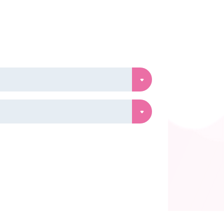
>
習い始めて半年テキストが終了した年長さん