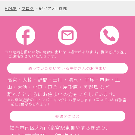
HOME
>
ブログ
>
駅ピアノin京都
お電話を頂いた際に電話に出れない場合があります。後ほど折り返し
ご連絡させていただきます。
通っていただいている生徒さんのお住まい
高宮・大楠・野間・玉川・清水・ 平尾・市崎・皿
山・大池・小笹・笹丘・屋形原・美野島 など
離れたところにお住まいの方もいらしています。
お車は近隣のコインパーキングにお願いします（空いていれば教室
前に1台停められます）
交通アクセス
福岡市南区大楠（高宮駅東側やすらぎ通り）