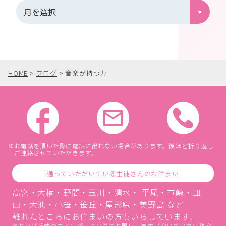
HOME
>
ブログ
>
音楽が持つ力
お電話を頂いた際に電話に出れない場合があります。後ほど折り返し
ご連絡させていただきます。
通っていただいている生徒さんのお住まい
高宮・大楠・野間・玉川・清水・ 平尾・市崎・皿
山・大池・小笹・笹丘・屋形原・美野島 など
離れたところにお住まいの方もいらしています。
お車は近隣のコインパーキングにお願いします（空いていれば教室