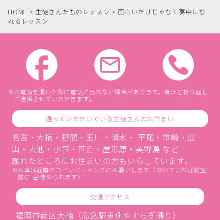
HOME
>
生徒さんたちのレッスン
>
面白いだけじゃなく夢中にな
れるレッスン
お電話を頂いた際に電話に出れない場合があります。後ほど折り返し
ご連絡させていただきます。
通っていただいている生徒さんのお住まい
高宮・大楠・野間・玉川・清水・ 平尾・市崎・皿
山・大池・小笹・笹丘・屋形原・美野島 など
離れたところにお住まいの方もいらしています。
お車は近隣のコインパーキングにお願いします（空いていれば教室
前に1台停められます）
交通アクセス
福岡市南区大楠（高宮駅東側やすらぎ通り）