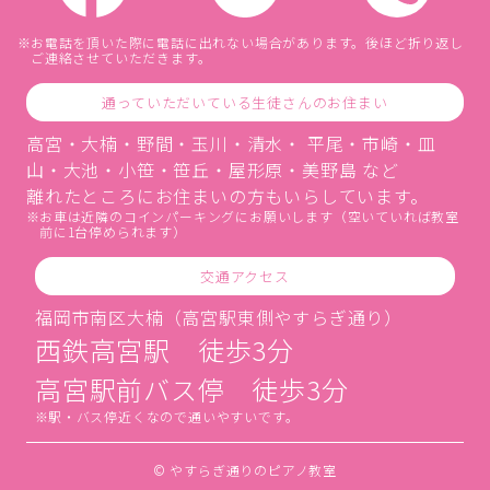
お電話を頂いた際に電話に出れない場合があります。後ほど折り返し
ご連絡させていただきます。
通っていただいている生徒さんのお住まい
高宮・大楠・野間・玉川・清水・ 平尾・市崎・皿
山・大池・小笹・笹丘・屋形原・美野島 など
離れたところにお住まいの方もいらしています。
お車は近隣のコインパーキングにお願いします（空いていれば教室
前に1台停められます）
交通アクセス
福岡市南区大楠（高宮駅東側やすらぎ通り）
西鉄高宮駅 徒歩3分
高宮駅前バス停 徒歩3分
駅・バス停近くなので通いやすいです。
© やすらぎ通りのピアノ教室