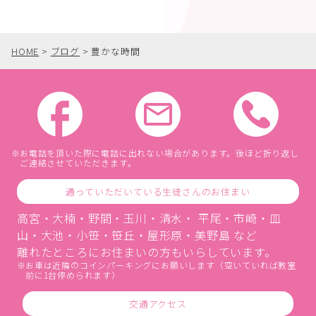
HOME
>
ブログ
>
豊かな時間
お電話を頂いた際に電話に出れない場合があります。後ほど折り返し
ご連絡させていただきます。
通っていただいている生徒さんのお住まい
高宮・大楠・野間・玉川・清水・ 平尾・市崎・皿
山・大池・小笹・笹丘・屋形原・美野島 など
離れたところにお住まいの方もいらしています。
お車は近隣のコインパーキングにお願いします（空いていれば教室
前に1台停められます）
交通アクセス