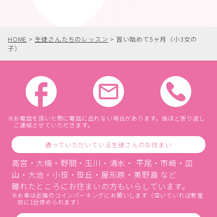
HOME
>
生徒さんたちのレッスン
>
習い始めて5ヶ月（小3女の
子）
お電話を頂いた際に電話に出れない場合があります。後ほど折り返し
ご連絡させていただきます。
通っていただいている生徒さんのお住まい
高宮・大楠・野間・玉川・清水・ 平尾・市崎・皿
山・大池・小笹・笹丘・屋形原・美野島 など
離れたところにお住まいの方もいらしています。
お車は近隣のコインパーキングにお願いします（空いていれば教室
前に1台停められます）