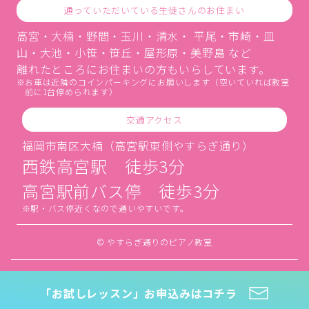
通っていただいている生徒さんのお住まい
高宮・大楠・野間・玉川・清水・ 平尾・市崎・皿
山・大池・小笹・笹丘・屋形原・美野島 など
離れたところにお住まいの方もいらしています。
お車は近隣のコインパーキングにお願いします（空いていれば教室
前に1台停められます）
交通アクセス
福岡市南区大楠（高宮駅東側やすらぎ通り）
西鉄高宮駅 徒歩3分
高宮駅前バス停 徒歩3分
駅・バス停近くなので通いやすいです。
© やすらぎ通りのピアノ教室
「お試しレッスン」お申込みはコチラ