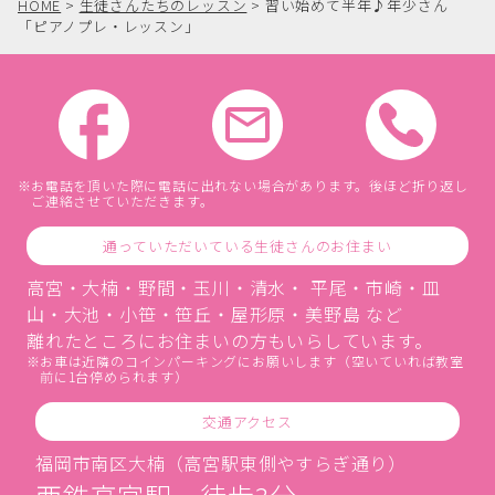
HOME
>
生徒さんたちのレッスン
>
習い始めて半年♪年少さん
「ピアノプレ・レッスン」
お電話を頂いた際に電話に出れない場合があります。後ほど折り返し
ご連絡させていただきます。
通っていただいている生徒さんのお住まい
高宮・大楠・野間・玉川・清水・ 平尾・市崎・皿
山・大池・小笹・笹丘・屋形原・美野島 など
離れたところにお住まいの方もいらしています。
お車は近隣のコインパーキングにお願いします（空いていれば教室
前に1台停められます）
交通アクセス
福岡市南区大楠（高宮駅東側やすらぎ通り）