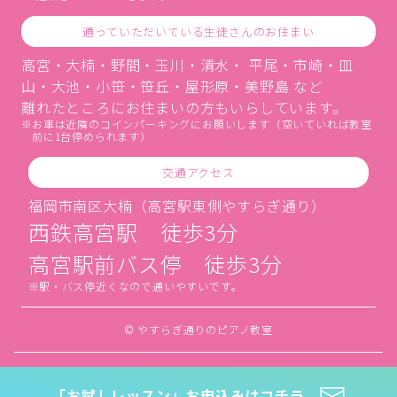
通っていただいている生徒さんのお住まい
高宮・大楠・野間・玉川・清水・ 平尾・市崎・皿
山・大池・小笹・笹丘・屋形原・美野島 など
離れたところにお住まいの方もいらしています。
お車は近隣のコインパーキングにお願いします（空いていれば教室
前に1台停められます）
交通アクセス
福岡市南区大楠（高宮駅東側やすらぎ通り）
西鉄高宮駅 徒歩3分
高宮駅前バス停 徒歩3分
駅・バス停近くなので通いやすいです。
© やすらぎ通りのピアノ教室
「お試しレッスン」お申込みはコチラ