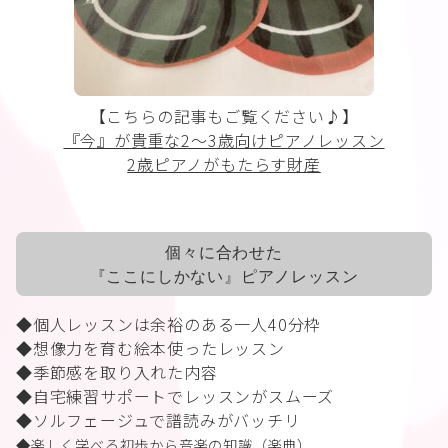
【こちらの記事もご覧ください♪】
『今』が貴重な2〜3歳向けピアノレッスン
2歳ピアノがもたらす財産
個々に合わせた
『ここにしかない』ピアノレッスン
◆個人レッスンは余裕のある一人
40
分枠
◆想像力を育む絵本使ったレッスン
◆季節感を取り入れた内容
◆自宅練習サポートでレッスンがスムーズ
◆ソルフェージュで譜読みがバッチリ
◆楽しく学べる初歩から音楽の知識（楽典）