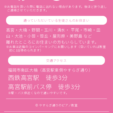
お電話を頂いた際に電話に出れない場合があります。後ほど折り返し
ご連絡させていただきます。
通っていただいている生徒さんのお住まい
高宮・大楠・野間・玉川・清水・ 平尾・市崎・皿
山・大池・小笹・笹丘・屋形原・美野島 など
離れたところにお住まいの方もいらしています。
お車は近隣のコインパーキングにお願いします（空いていれば教室
前に1台停められます）
交通アクセス
福岡市南区大楠（高宮駅東側やすらぎ通り）
西鉄高宮駅 徒歩3分
高宮駅前バス停 徒歩3分
駅・バス停近くなので通いやすいです。
© やすらぎ通りのピアノ教室