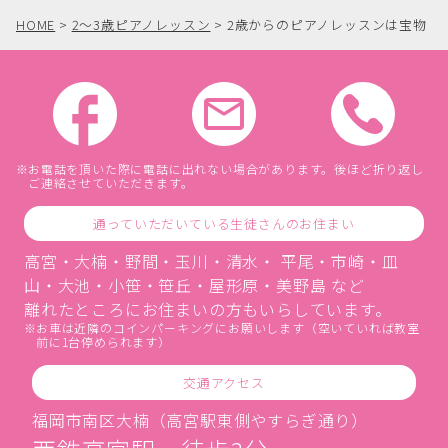
HOME
>
2〜3歳ピアノレッスン
>
2歳からのピアノレッスンは宝物
お電話を頂いた際に電話に出れない場合があります。後ほど折り返し
ご連絡させていただきます。
通っていただいている生徒さんのお住まい
高宮・大楠・野間・玉川・清水・ 平尾・市崎・皿
山・大池・小笹・笹丘・屋形原・美野島 など
離れたところにお住まいの方もいらしています。
お車は近隣のコインパーキングにお願いします（空いていれば教室
前に1台停められます）
交通アクセス
福岡市南区大楠（高宮駅東側やすらぎ通り）