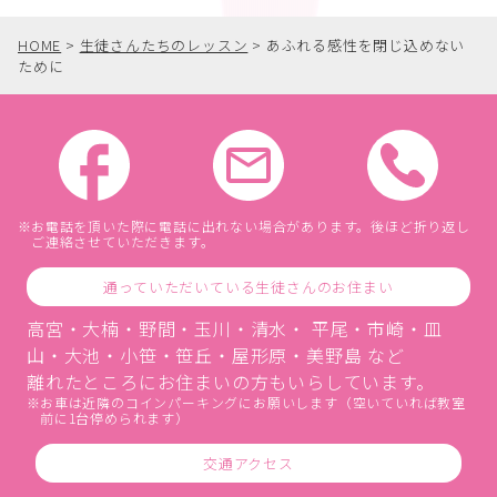
HOME
>
生徒さんたちのレッスン
>
あふれる感性を閉じ込めない
ために
お電話を頂いた際に電話に出れない場合があります。後ほど折り返し
ご連絡させていただきます。
通っていただいている生徒さんのお住まい
高宮・大楠・野間・玉川・清水・ 平尾・市崎・皿
山・大池・小笹・笹丘・屋形原・美野島 など
離れたところにお住まいの方もいらしています。
お車は近隣のコインパーキングにお願いします（空いていれば教室
前に1台停められます）
交通アクセス