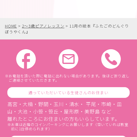
HOME
>
2〜3歳ピアノレッスン
>
11月の絵本『ふたごのどんぐり
ぼうやくん』
お電話を頂いた際に電話に出れない場合があります。後ほど折り返し
ご連絡させていただきます。
通っていただいている生徒さんのお住まい
高宮・大楠・野間・玉川・清水・ 平尾・市崎・皿
山・大池・小笹・笹丘・屋形原・美野島 など
離れたところにお住まいの方もいらしています。
お車は近隣のコインパーキングにお願いします（空いていれば教室
前に1台停められます）