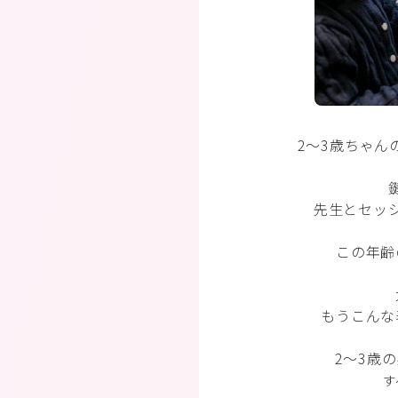
2〜3歳ちゃん
先生とセッ
この年齢
もうこんな
2〜3歳
す