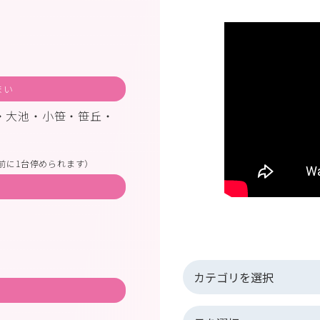
まい
・大池・小笹・笹丘・
前に1台停められます）