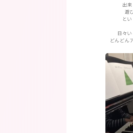
出来
遊
とい
日々い
どんどん