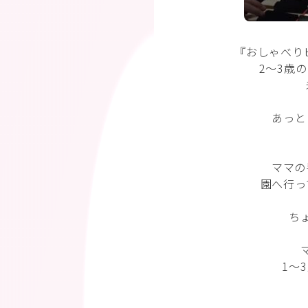
『おしゃべり
2〜3歳
あっと
ママの
園へ行っ
ち
1〜