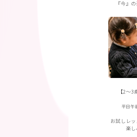
『今』の
【2〜
平日午
お試しレッ
楽し