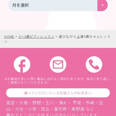
HOME
>
2〜3歳ピアノレッスン
>
遊びながら上達3歳ちゃんレッス
ン
お電話を頂いた際に電話に出れない場合があります。後ほど折り返し
ご連絡させていただきます。
通っていただいている生徒さんのお住まい
高宮・大楠・野間・玉川・清水・ 平尾・市崎・皿
山・大池・小笹・笹丘・屋形原・美野島 など
離れたところにお住まいの方もいらしています。