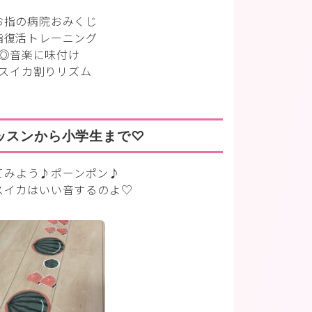
お指の病院おみくじ
指復活トレーニング
◎音楽に味付け
スイカ割りリズム
ッスンから小学生まで♡
てみよう♪ポーンポン♪
スイカはいい音するのよ♡