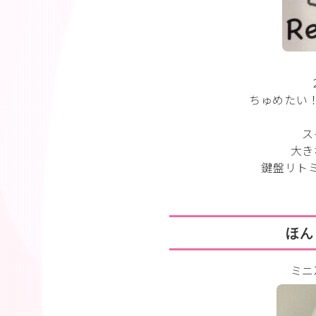
ちゅめたい
ス
大き
鍵盤リト
ほん
ミニ