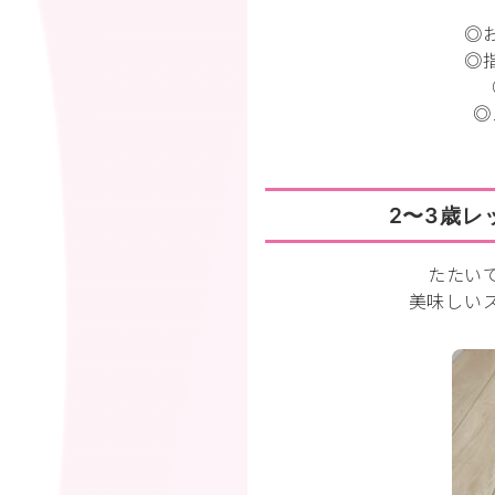
◎
◎
◎
2〜3歳レ
たたい
美味しい