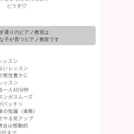
どうぞ♡
ぎ通りのピアノ教室は
な子が育つピアノ教室です
レッスン
ないレッスン
で感性豊かに
レッスン
る一人
40
分枠
スンがスムーズ
がバッチリ
楽の知識（楽典）
でやる気アップ
表会は感動的
0
代まで