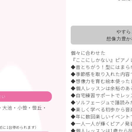
やすら
想像力豊か
個々に合わせた
『ここにしかない』ピアノ
◆昔とちがう！型にはまら
◆季節感を取り入れた内容
◆想像力を育む絵本使った
◆個人レッスンは余裕のあ
◆自宅練習サポートでレッ
まい
◆ソルフェージュで譜読み
・大池・小笹・笹丘・
◆楽しく学べる初歩から音
◆年に数回楽しいイベント
◆一人一人が輝くピアノ発
前に1台停められます）
◆個人レッスンは
1
歳から
8