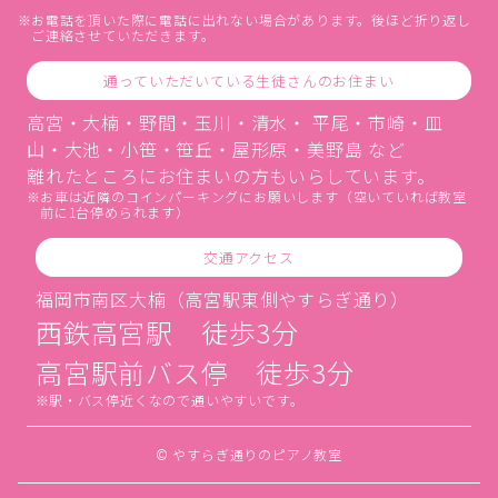
お電話を頂いた際に電話に出れない場合があります。後ほど折り返し
ご連絡させていただきます。
通っていただいている生徒さんのお住まい
高宮・大楠・野間・玉川・清水・ 平尾・市崎・皿
山・大池・小笹・笹丘・屋形原・美野島 など
離れたところにお住まいの方もいらしています。
お車は近隣のコインパーキングにお願いします（空いていれば教室
前に1台停められます）
交通アクセス
福岡市南区大楠（高宮駅東側やすらぎ通り）
西鉄高宮駅 徒歩3分
高宮駅前バス停 徒歩3分
駅・バス停近くなので通いやすいです。
© やすらぎ通りのピアノ教室