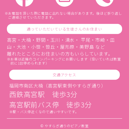
お電話を頂いた際に電話に出れない場合があります。後ほど折り返し
ご連絡させていただきます。
通っていただいている生徒さんのお住まい
高宮・大楠・野間・玉川・清水・ 平尾・市崎・皿
山・大池・小笹・笹丘・屋形原・美野島 など
離れたところにお住まいの方もいらしています。
お車は近隣のコインパーキングにお願いします（空いていれば教室
前に1台停められます）
交通アクセス
福岡市南区大楠（高宮駅東側やすらぎ通り）
西鉄高宮駅 徒歩3分
高宮駅前バス停 徒歩3分
駅・バス停近くなので通いやすいです。
© やすらぎ通りのピアノ教室