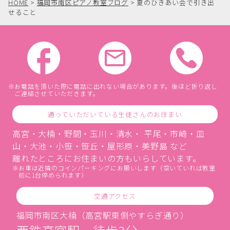
HOME
>
福岡市南区ピアノ教室ブログ
>
夏のひきあい会で引き出
せること
お電話を頂いた際に電話に出れない場合があります。後ほど折り返し
ご連絡させていただきます。
通っていただいている生徒さんのお住まい
高宮・大楠・野間・玉川・清水・ 平尾・市崎・皿
山・大池・小笹・笹丘・屋形原・美野島 など
離れたところにお住まいの方もいらしています。
お車は近隣のコインパーキングにお願いします（空いていれば教室
前に1台停められます）
交通アクセス
福岡市南区大楠（高宮駅東側やすらぎ通り）