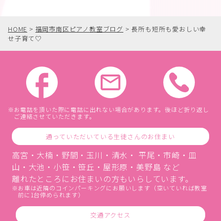
HOME
>
福岡市南区ピアノ教室ブログ
>
長所も短所も愛おしい幸
せ子育て♡
お電話を頂いた際に電話に出れない場合があります。後ほど折り返し
ご連絡させていただきます。
通っていただいている生徒さんのお住まい
高宮・大楠・野間・玉川・清水・ 平尾・市崎・皿
山・大池・小笹・笹丘・屋形原・美野島 など
離れたところにお住まいの方もいらしています。
お車は近隣のコインパーキングにお願いします（空いていれば教室
前に1台停められます）
交通アクセス