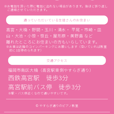
お電話を頂いた際に電話に出れない場合があります。後ほど折り返し
ご連絡させていただきます。
通っていただいている生徒さんのお住まい
高宮・大楠・野間・玉川・清水・ 平尾・市崎・皿
山・大池・小笹・笹丘・屋形原・美野島 など
離れたところにお住まいの方もいらしています。
お車は近隣のコインパーキングにお願いします（空いていれば教室
前に1台停められます）
交通アクセス
福岡市南区大楠（高宮駅東側やすらぎ通り）
西鉄高宮駅 徒歩3分
高宮駅前バス停 徒歩3分
駅・バス停近くなので通いやすいです。
© やすらぎ通りのピアノ教室