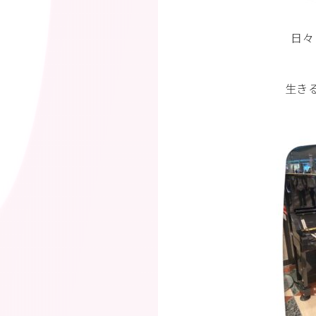
日々
生き