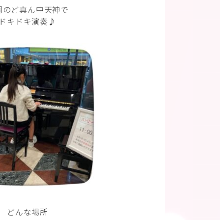
岡のど真ん中天神で
ドキドキ演奏♪
どんな場所