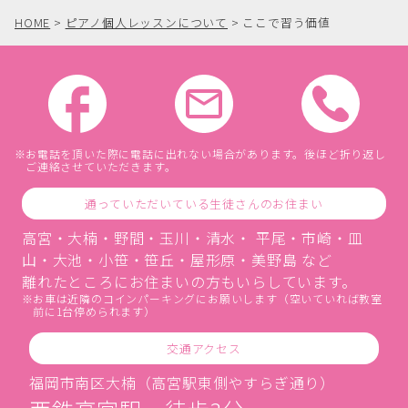
HOME
>
ピアノ個人レッスンについて
>
ここで習う価値
お電話を頂いた際に電話に出れない場合があります。後ほど折り返し
ご連絡させていただきます。
通っていただいている生徒さんのお住まい
高宮・大楠・野間・玉川・清水・ 平尾・市崎・皿
山・大池・小笹・笹丘・屋形原・美野島 など
離れたところにお住まいの方もいらしています。
お車は近隣のコインパーキングにお願いします（空いていれば教室
前に1台停められます）
交通アクセス
福岡市南区大楠（高宮駅東側やすらぎ通り）