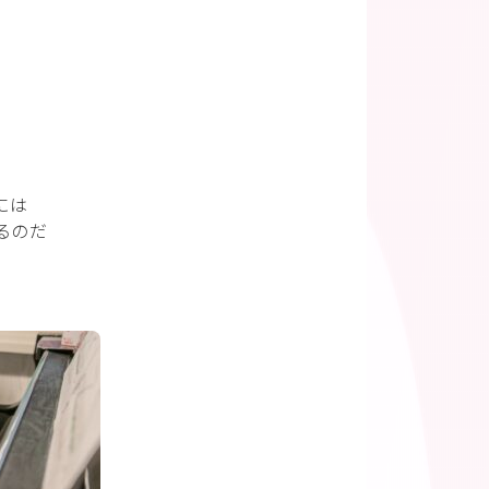
には
るのだ