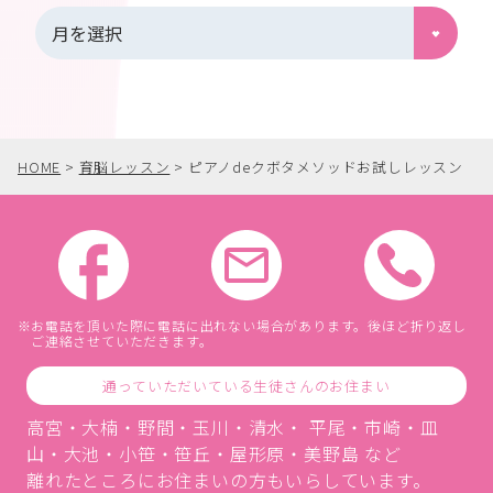
HOME
>
育脳レッスン
>
ピアノdeクボタメソッドお試しレッスン
お電話を頂いた際に電話に出れない場合があります。後ほど折り返し
ご連絡させていただきます。
通っていただいている生徒さんのお住まい
高宮・大楠・野間・玉川・清水・ 平尾・市崎・皿
山・大池・小笹・笹丘・屋形原・美野島 など
離れたところにお住まいの方もいらしています。