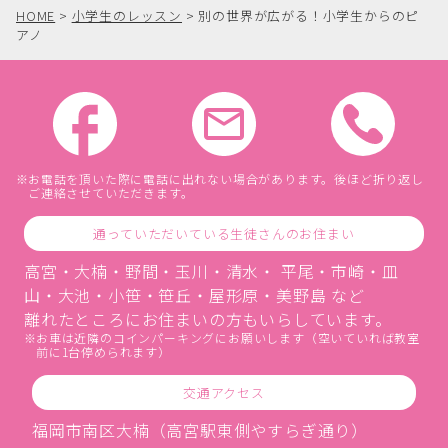
HOME
>
小学生のレッスン
>
別の世界が広がる！小学生からのピ
アノ
お電話を頂いた際に電話に出れない場合があります。後ほど折り返し
ご連絡させていただきます。
通っていただいている生徒さんのお住まい
高宮・大楠・野間・玉川・清水・ 平尾・市崎・皿
山・大池・小笹・笹丘・屋形原・美野島 など
離れたところにお住まいの方もいらしています。
お車は近隣のコインパーキングにお願いします（空いていれば教室
前に1台停められます）
交通アクセス
福岡市南区大楠（高宮駅東側やすらぎ通り）