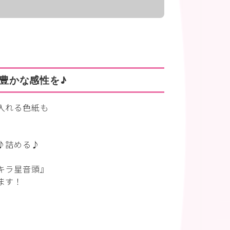
豊かな感性を♪
入れる色紙も
♪詰める♪
キラ星音頭』
ます！