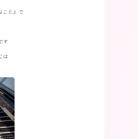
なこと』で
です
には