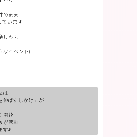
性のまま
けています
楽しみ会
クなイベントに
室は
を伸ばすしかけ』が
く開花
族が感動
ます♪