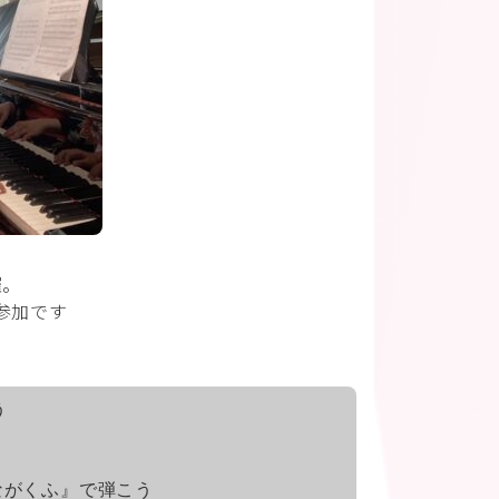
催。
参加です
う
ながくふ』で弾こう