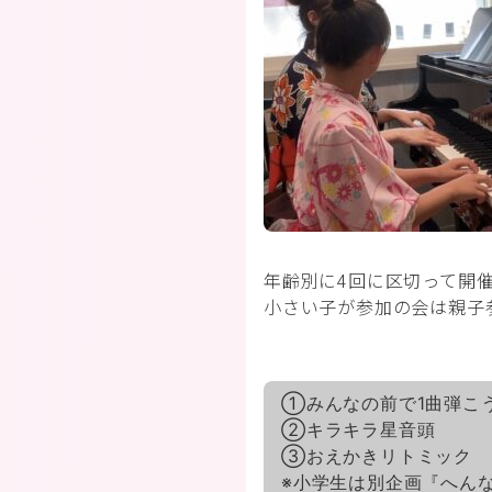
年齢別に4回に区切って開
小さい子が参加の会は親子
①みんなの前で1曲弾こ
②キラキラ星音頭
③おえかきリトミック
※小学生は別企画『へん