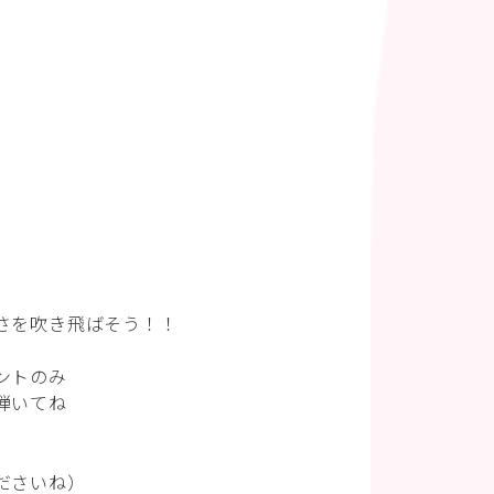
さを吹き飛ばそう！！
ントのみ
弾いてね
ださいね）