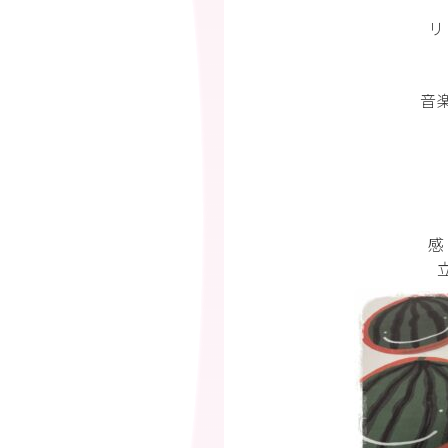
リ
音
感