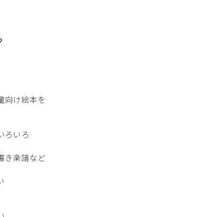
♡
童向け絵本を
いろいろ
書き楽譜など
い
い