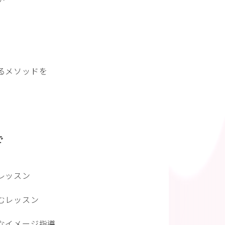
るメソッドを
で
レッスン
むレッスン
なイメージ指導