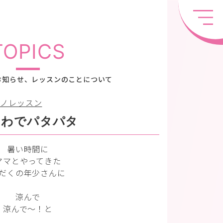
TOPICS
お知らせ、レッスンのことについて
アノレッスン
ちわでパタパタ
暑い時間に
ママとやってきた
だくの年少さんに
涼んで
涼んで〜！と