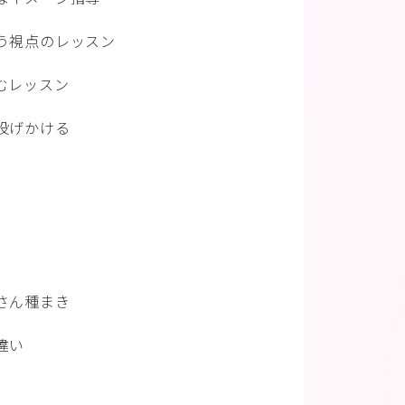
う視点のレッスン
むレッスン
投げかける
さん種まき
違い