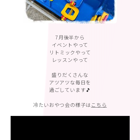
7月後半から
イベントやって
リトミックやって
レッスンやって
盛りだくさんな
アツアツな毎日を
過ごしています🎵
冷たいおやつ会の様子は
こちら