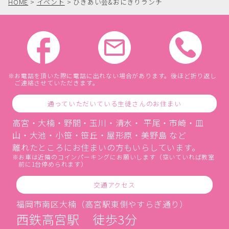
HOME
>
イベント
>
ひきあい会&おにぎりランチ
お電話を頂いた際に電話に出れない場合があります。後ほど折り返し
ご連絡させていただきます。
通っていただいている生徒さんのお住まい
高宮・大楠・野間・玉川・清水・ 平尾・市崎・皿
山・大池・小笹・笹丘・屋形原・美野島 など
離れたところにお住まいの方もいらしています。
お車は近隣のコインパーキングにお願いします（空いていれば教室
前に1台停められます）
交通アクセス
福岡市南区大楠（高宮駅東側やすらぎ通り）
西鉄高宮駅 徒歩3分