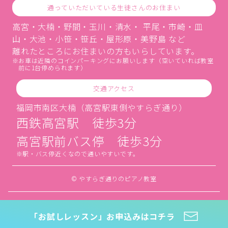
通っていただいている生徒さんのお住まい
高宮・大楠・野間・玉川・清水・ 平尾・市崎・皿
山・大池・小笹・笹丘・屋形原・美野島 など
離れたところにお住まいの方もいらしています。
お車は近隣のコインパーキングにお願いします（空いていれば教室
前に1台停められます）
交通アクセス
福岡市南区大楠（高宮駅東側やすらぎ通り）
西鉄高宮駅 徒歩3分
高宮駅前バス停 徒歩3分
駅・バス停近くなので通いやすいです。
© やすらぎ通りのピアノ教室
「お試しレッスン」お申込みはコチラ