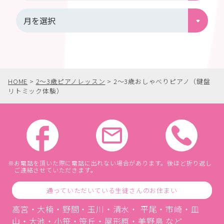
HOME
>
2〜3歳ピアノレッスン
>
2〜3歳おしゃべりピアノ（鍵盤
リトミック体験）
お電話を頂いた際に電話に出れない場合があります。後ほど折り返し
ご連絡させていただきます。
通っていただいている生徒さんのお住まい
高宮・大楠・野間・玉川・清水・ 平尾・市崎・皿
山・大池・小笹・笹丘・屋形原・美野島 など