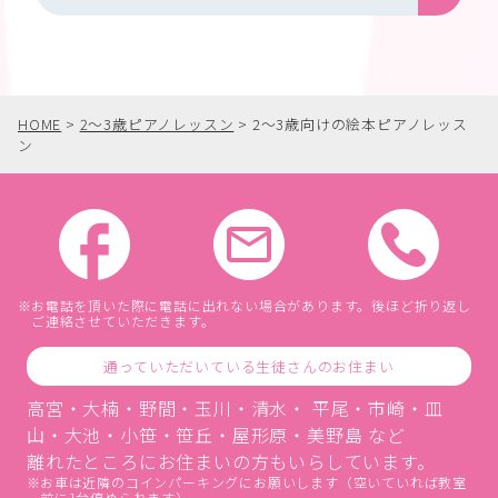
HOME
>
2〜3歳ピアノレッスン
>
2〜3歳向けの絵本ピアノレッス
ン
お電話を頂いた際に電話に出れない場合があります。後ほど折り返し
ご連絡させていただきます。
通っていただいている生徒さんのお住まい
高宮・大楠・野間・玉川・清水・ 平尾・市崎・皿
山・大池・小笹・笹丘・屋形原・美野島 など
離れたところにお住まいの方もいらしています。
お車は近隣のコインパーキングにお願いします（空いていれば教室
前に1台停められます）