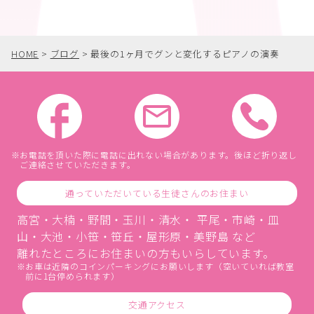
HOME
>
ブログ
>
最後の1ヶ月でグンと変化するピアノの演奏
お電話を頂いた際に電話に出れない場合があります。後ほど折り返し
ご連絡させていただきます。
通っていただいている生徒さんのお住まい
高宮・大楠・野間・玉川・清水・ 平尾・市崎・皿
山・大池・小笹・笹丘・屋形原・美野島 など
離れたところにお住まいの方もいらしています。
お車は近隣のコインパーキングにお願いします（空いていれば教室
前に1台停められます）
交通アクセス