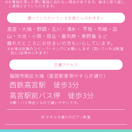
お電話を頂いた際に電話に出れない場合があります。後ほど折り返し
ご連絡させていただきます。
通っていただいている生徒さんのお住まい
高宮・大楠・野間・玉川・清水・ 平尾・市崎・皿
山・大池・小笹・笹丘・屋形原・美野島 など
離れたところにお住まいの方もいらしています。
お車は近隣のコインパーキングにお願いします（空いていれば教室
前に1台停められます）
交通アクセス
福岡市南区大楠（高宮駅東側やすらぎ通り）
西鉄高宮駅 徒歩3分
高宮駅前バス停 徒歩3分
駅・バス停近くなので通いやすいです。
© やすらぎ通りのピアノ教室