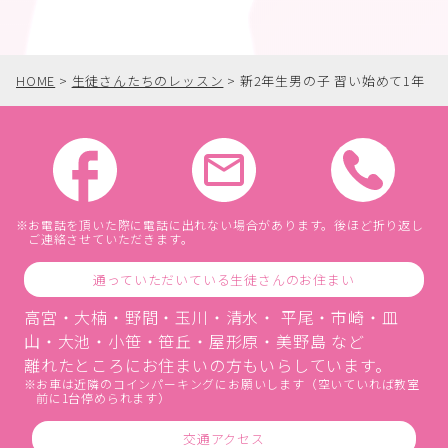
HOME
>
生徒さんたちのレッスン
>
新2年生男の子 習い始めて1年
お電話を頂いた際に電話に出れない場合があります。後ほど折り返し
ご連絡させていただきます。
通っていただいている生徒さんのお住まい
高宮・大楠・野間・玉川・清水・ 平尾・市崎・皿
山・大池・小笹・笹丘・屋形原・美野島 など
離れたところにお住まいの方もいらしています。
お車は近隣のコインパーキングにお願いします（空いていれば教室
前に1台停められます）
交通アクセス