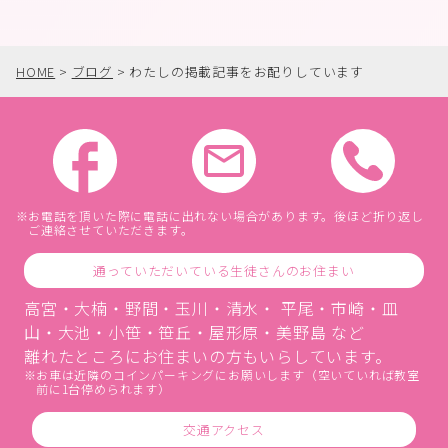
HOME
>
ブログ
>
わたしの掲載記事をお配りしています
お電話を頂いた際に電話に出れない場合があります。後ほど折り返し
ご連絡させていただきます。
通っていただいている生徒さんのお住まい
高宮・大楠・野間・玉川・清水・ 平尾・市崎・皿
山・大池・小笹・笹丘・屋形原・美野島 など
離れたところにお住まいの方もいらしています。
お車は近隣のコインパーキングにお願いします（空いていれば教室
前に1台停められます）
交通アクセス