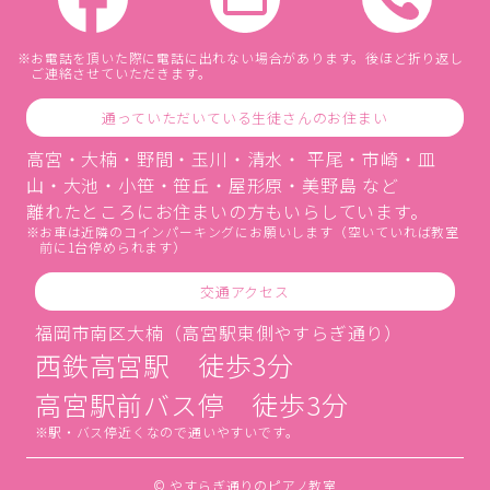
お電話を頂いた際に電話に出れない場合があります。後ほど折り返し
ご連絡させていただきます。
通っていただいている生徒さんのお住まい
高宮・大楠・野間・玉川・清水・ 平尾・市崎・皿
山・大池・小笹・笹丘・屋形原・美野島 など
離れたところにお住まいの方もいらしています。
お車は近隣のコインパーキングにお願いします（空いていれば教室
前に1台停められます）
交通アクセス
福岡市南区大楠（高宮駅東側やすらぎ通り）
西鉄高宮駅 徒歩3分
高宮駅前バス停 徒歩3分
駅・バス停近くなので通いやすいです。
© やすらぎ通りのピアノ教室