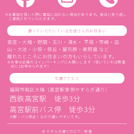
お電話を頂いた際に電話に出れない場合があります。後ほど折り返し
ご連絡させていただきます。
通っていただいている生徒さんのお住まい
高宮・大楠・野間・玉川・清水・ 平尾・市崎・皿
山・大池・小笹・笹丘・屋形原・美野島 など
離れたところにお住まいの方もいらしています。
お車は近隣のコインパーキングにお願いします（空いていれば教室
前に1台停められます）
交通アクセス
福岡市南区大楠（高宮駅東側やすらぎ通り）
西鉄高宮駅 徒歩3分
高宮駅前バス停 徒歩3分
駅・バス停近くなので通いやすいです。
© やすらぎ通りのピアノ教室