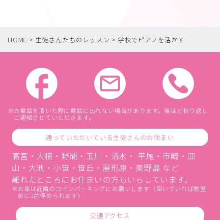
HOME
>
生徒さんたちのレッスン
>
学校でピアノを活かす
お電話を頂いた際に電話に出れない場合があります。後ほど折り返し
ご連絡させていただきます。
通っていただいている生徒さんのお住まい
高宮・大楠・野間・玉川・清水・ 平尾・市崎・皿
山・大池・小笹・笹丘・屋形原・美野島 など
離れたところにお住まいの方もいらしています。
お車は近隣のコインパーキングにお願いします（空いていれば教室
前に1台停められます）
交通アクセス