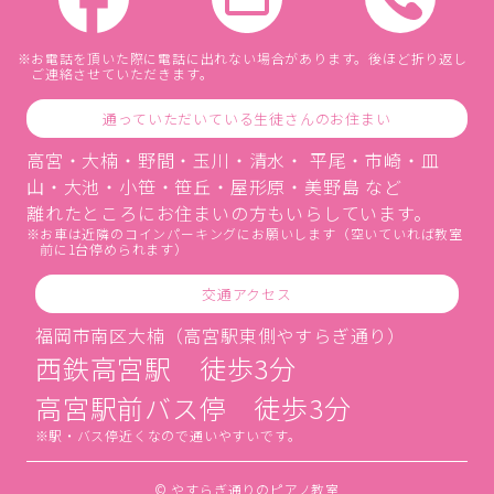
お電話を頂いた際に電話に出れない場合があります。後ほど折り返し
ご連絡させていただきます。
通っていただいている生徒さんのお住まい
高宮・大楠・野間・玉川・清水・ 平尾・市崎・皿
山・大池・小笹・笹丘・屋形原・美野島 など
離れたところにお住まいの方もいらしています。
お車は近隣のコインパーキングにお願いします（空いていれば教室
前に1台停められます）
交通アクセス
福岡市南区大楠（高宮駅東側やすらぎ通り）
西鉄高宮駅 徒歩3分
高宮駅前バス停 徒歩3分
駅・バス停近くなので通いやすいです。
© やすらぎ通りのピアノ教室