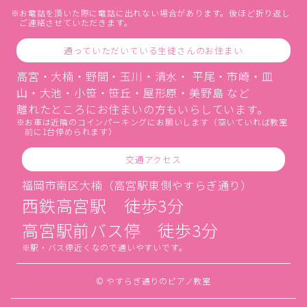
お電話を頂いた際に電話に出れない場合があります。後ほど折り返し
ご連絡させていただきます。
通っていただいている生徒さんのお住まい
高宮・大楠・野間・玉川・清水・ 平尾・市崎・皿
山・大池・小笹・笹丘・屋形原・美野島 など
離れたところにお住まいの方もいらしています。
お車は近隣のコインパーキングにお願いします（空いていれば教室
前に1台停められます）
交通アクセス
福岡市南区大楠（高宮駅東側やすらぎ通り）
西鉄高宮駅 徒歩3分
高宮駅前バス停 徒歩3分
駅・バス停近くなので通いやすいです。
© やすらぎ通りのピアノ教室