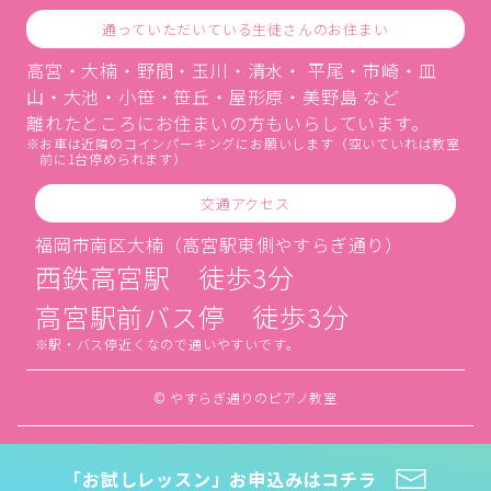
通っていただいている生徒さんのお住まい
高宮・大楠・野間・玉川・清水・ 平尾・市崎・皿
山・大池・小笹・笹丘・屋形原・美野島 など
離れたところにお住まいの方もいらしています。
お車は近隣のコインパーキングにお願いします（空いていれば教室
前に1台停められます）
交通アクセス
福岡市南区大楠（高宮駅東側やすらぎ通り）
西鉄高宮駅 徒歩3分
高宮駅前バス停 徒歩3分
駅・バス停近くなので通いやすいです。
© やすらぎ通りのピアノ教室
「お試しレッスン」お申込みはコチラ